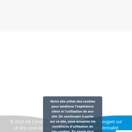
Notre entreprise est membre de la Fédération Belge des
Professionnels de la Piscine et du Bien-Être
AB CONSTRUCTION 30 rue de la gare à 1420 Braine
l’Alleud
Notre site utilise des cookies
Tél : 02 354 57 60
pour améliorer l'expérience
client et l'utilisation de son
TVA : BE 0421.171.723
site. En continuant à surfer
© 2025 AB Construction- créé par:
A2COM
En navigant sur
sur ce site, vous acceptez les
conditions d'utilisation de
ce site, vous acceptez notre
politique de confidentialité
ces cookies.
En savoir plus