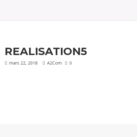
t
i
o
n
REALISATION5
mars 22, 2018
A2Com
0