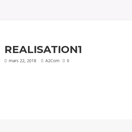
t
i
o
n
REALISATION1
mars 22, 2018
A2Com
0