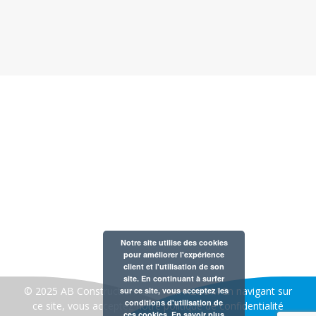
Notre entreprise est membre de la Fédération Belge des
Professionnels de la Piscine et du Bien-Être
AB CONSTRUCTION 30 rue de la gare à 1420 Braine
l’Alleud
Notre site utilise des cookies
Tél : 02 354 57 60
pour améliorer l'expérience
client et l'utilisation de son
TVA : BE 0421.171.723
site. En continuant à surfer
© 2025 AB Construction- créé par:
A2COM
En navigant sur
sur ce site, vous acceptez les
conditions d'utilisation de
ce site, vous acceptez notre
politique de confidentialité
ces cookies.
En savoir plus