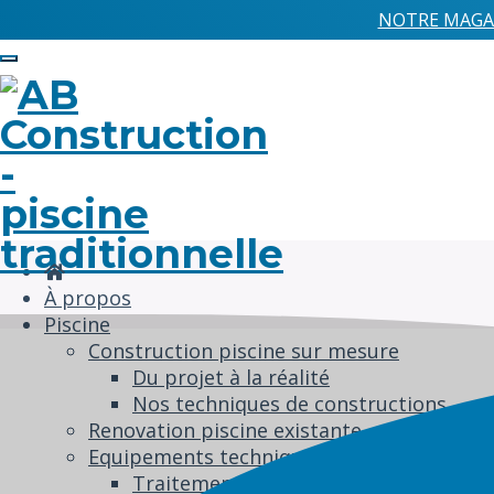
NOTRE MAGAS
Toggle
navigation
À propos
Piscine
Construction piscine sur mesure
Du projet à la réalité
Nos techniques de constructions
Renovation piscine existante
Equipements techniques
Traitement de l’eau