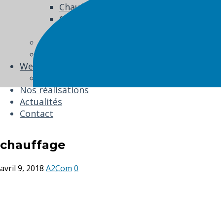
Chauffage
Couverture
Equipements périphériques
Produits et équipements d’entretien
Nos services
Wellness
Spa Softub
Nos réalisations
Actualités
Contact
chauffage
avril 9, 2018
A2Com
0