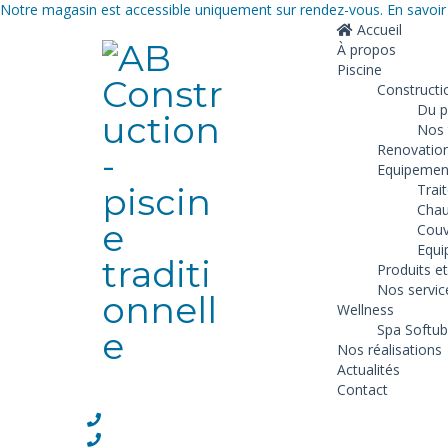
Notre magasin est accessible uniquement sur rendez-vous.
En savoir
Accueil
À propos
Piscine
Constructi
Du pr
Nos 
Renovation
Equipemen
Trai
Chau
Couv
Equi
Produits e
Nos servic
Wellness
Spa Softub
Nos réalisations
Actualités
Contact