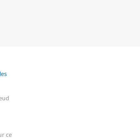
des
leud
ur ce