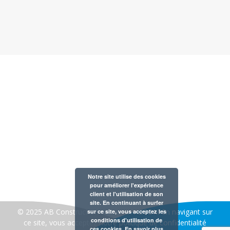
Notre entreprise est membre de la Fédération Belge des
Professionnels de la Piscine et du Bien-Être
AB CONSTRUCTION 30 rue de la gare à 1420 Braine
l’Alleud
Notre site utilise des cookies
Tél : 02 354 57 60
pour améliorer l'expérience
client et l'utilisation de son
TVA : BE 0421.171.723
site. En continuant à surfer
© 2025 AB Construction- créé par:
A2COM
En navigant sur
sur ce site, vous acceptez les
conditions d'utilisation de
ce site, vous acceptez notre
politique de confidentialité
ces cookies.
En savoir plus