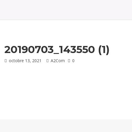
t
i
o
n
20190703_143550 (1)
octobre 13, 2021
A2Com
0