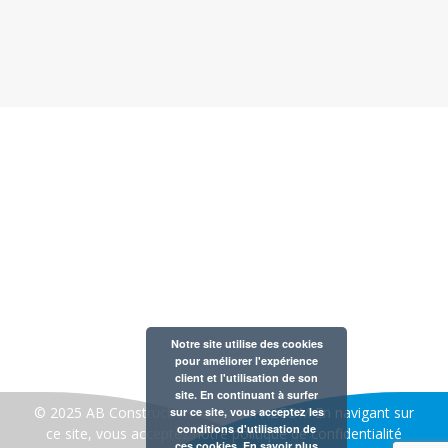
Notre entreprise est membre de la Fédération Belge des
Professionnels de la Piscine et du Bien-Être
AB CONSTRUCTION 30 rue de la gare à 1420 Braine
l’Alleud
Notre site utilise des cookies
Tél : 02 354 57 60
pour améliorer l'expérience
client et l'utilisation de son
TVA : BE 0421.171.723
site. En continuant à surfer
© 2025 AB Construction- créé par:
A2COM
En navigant sur
sur ce site, vous acceptez les
conditions d'utilisation de
ce site, vous acceptez notre
politique de confidentialité
ces cookies.
En savoir plus