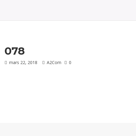
t
i
o
n
078
mars 22, 2018
A2Com
0