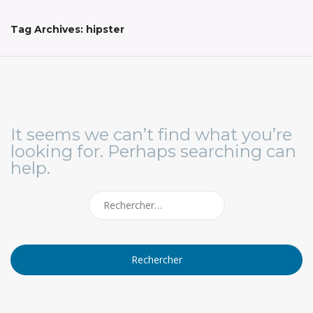
t
i
Tag Archives: hipster
o
n
It seems we can’t find what you’re
looking for. Perhaps searching can
help.