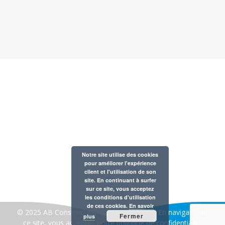
Notre entreprise est membre de la Fédération Belge des
Professionnels de la Piscine et du Bien-Être
AB CONSTRUCTION 30 rue de la gare à 1420 Braine
Notre site utilise des cookies
pour améliorer l'expérience
l’Alleud
client et l'utilisation de son
Tél : 02 354 57 60
site. En continuant à surfer
sur ce site, vous acceptez
TVA : BE 0421.171.723
les conditions d'utilisation
de ces cookies.
En savoir
© 2025 AB Construction- créé par:
A2COM
En navigant sur
Fermer
plus
ce site, vous acceptez notre
politique de confidentialité