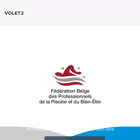
t
i
VOLET2
o
n
Notre entreprise est membre de la Fédération Belge des
Professionnels de la Piscine et du Bien-Être