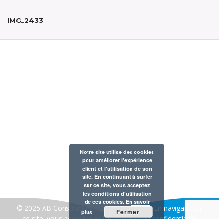
t
i
IMG_2433
o
n
Notre entreprise est membre de la Fédération Belge des
Professionnels de la Piscine et du Bien-Être
AB CONSTRUCTION 30 rue de la gare à 1420 Braine
Notre site utilise des cookies
pour améliorer l'expérience
l’Alleud
client et l'utilisation de son
Tél : 02 354 57 60
site. En continuant à surfer
sur ce site, vous acceptez
TVA : BE 0421.171.723
les conditions d'utilisation
de ces cookies.
En savoir
© 2025 AB Construction- créé par:
A2COM
En navigant sur
Fermer
plus
ce site, vous acceptez notre
politique de confidentialité